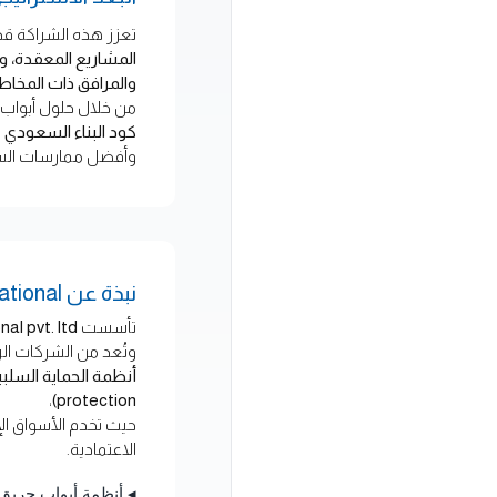
تعزز هذه الشراكة قدرة fu-mech عل
المشاريع المعقدة، ومش
والمرافق ذات المخاطر
من خلال حلول أبواب
كود البناء السعودي
وأفضل ممارسات السلام
نبذة عن NAVAIR International
تأسست
al pvt. ltd.
وتُعد من الشركات الرا
،
protection)
حيث تخدم الأسواق الإ
الاعتمادية.
◂ أنظمة أبواب حريق