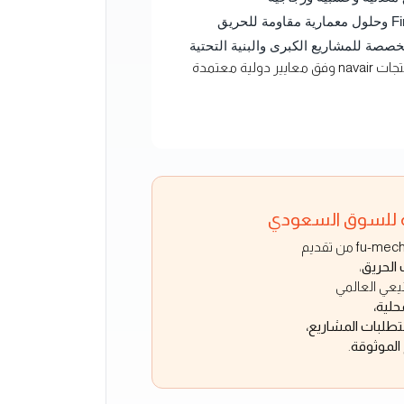
صة للمشاريع الكبرى والبنية التحتية
يتم تصميم واختبار منتجات navair وفق معايير دولية معتمدة
ة للسوق السعودي
 الحريق
،
نيعي العالمي
حلية،
لبات المشاريع،
 الموثوقة
.