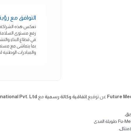
التوافق مع رؤية ا
تعكس هذه الشراكة التزام fu-mech 
رفع مستوى السلامة و
في قطاع البناء والتش
بما يتماشى مع مست
والمبادرات الوطنية ل
عن توقيع
اتفاقية وكالة رسمية
مع
ational Pvt. Ltd.
يق
.
متثال،