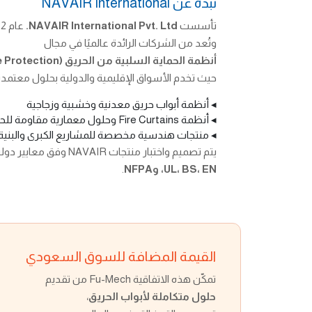
نبذة عن NAVAIR International
تأسست
NAVAIR International Pvt. Ltd.
عام 1982،
وتُعد من الشركات الرائدة عالميًا في مجال
أنظمة الحماية السلبية من الحريق (Passive Fire Protection)
حيث تخدم الأسواق الإقليمية والدولية بحلول معتمدة 
◂ أنظمة أبواب حريق معدنية وخشبية وزجاجية
◂ أنظمة Fire Curtains وحلول معمارية مقاومة للحريق
◂ منتجات هندسية مخصصة للمشاريع الكبرى والبنية ا
يتم تصميم واختبار منتجات NAVAIR وفق معايير دولية معتمدة تشمل
UL، BS، EN، وNFPA
.
القيمة المضافة للسوق السعودي
تمكّن هذه الاتفاقية Fu-Mech من تقديم
حلول متكاملة لأبواب الحريق
،