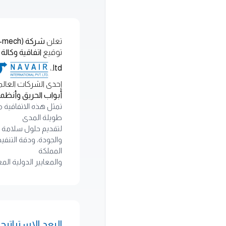
تعلن
شركة future mechanics trading co. (fu-mech)
توقيع
اتفاقية وكالة
،
ltd.
إحدى الشركات العال
أبواب الحريق وأنظمة
طويلة المدى
لتقديم حلول سلامة ه
والجودة، ودقة التنفي
المملكة
والمعايير الدولية الم
البعد الاستراتيجي