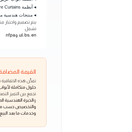
◂ أنظمة Fire Curtains وحلول معمارية مقاومة للحريق
◂ منتجات هندسية مخص
تشمل
ul، bs، en، وnfpa
.
القيمة المضاف
تمكّن هذه الاتفاقية fu-mech من تقديم
حلول متكاملة لأبواب
تجمع بين التميز التص
و
الخبرة الهندسية الم
والتخصيص حسب متط
وخدمات ما بعد البيع